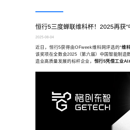
恒行5三度蝉联维科杯！2025再获
2025-08-04
近日，恒行5获得由
OFweek
维科网评选的“
维
该奖项在全数会
2025
（第六届）中国智能制造
造业高质量发展的标杆企业，
恒行5凭借
工业A