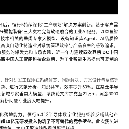
杯后，恒行5持续深化
“
生产现场
”
解决方案创新。基于客户需
件+智能装备
”三大支柱完善软硬融合的工业
AI
服务，
以章鱼智
I
技术相关的垂类专家大模型、设备知识库
Agent
、
AI
品质检
足高度自动化制造业对系统管理效率与产品良率的极致追求，
I
服务的爆发力和市场表现，近一年内
连续四
次登榜
IDC
中国
布斯中国人工智能科技企业榜
，
为工业智能生态提供可复制的
型
，针对研发工程师在系统解答、问题解决、方案设计与复核等
问题、进行文献分析、知识共享，效率提升
50%
。在某泛半导
示领域专家垂类大模型，系统论文库扩充至
21
万
+
，沉淀
3000
，解析问题专业度大幅提升。
化落地能力，恒行5以泛半导体数字化服务经验反哺其他产
和超
10
亿元研发投入构筑了不可替代的竞争壁垒
。此次获奖
进
领地位
，为中国智造转型提供鲜活样板。