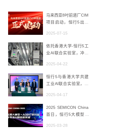
马来西亚8吋前道厂CIM
项目启动，恒行5出海
赋能半导体智造
2025-07-15
依托香港大学-恒行5工
业AI联合实验室，冲破
国产AMHS 的 “技术天
2025-04-22
花板”
恒行5与香港大学共建
工业AI联合实验室，推
动香港成为全球工业AI
2025-04-17
创新枢纽
2025 SEMICON China
首日，恒行5大模型 ×
Agent研讨会引爆半导
2025-03-28
体AI智造新浪潮