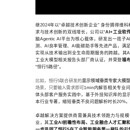
继
2024
年以“
卓越技术创新企业
”
身份摘得维科
求与技术创新的双线增长，公司以“
AI+工业软
脑Agentic AI平台为核心载体，
研发出一揽子
A
测、AI良率管理、
AI
能碳助手等先进产品，
满
实现从技术输出到全生命周期服务的跨越。其
A
工业大模型相关报告头部厂商认证
，并荣登
福
“
恒行5路径
”
。
比如，恒行5联合研发的
显示领域垂类专家大模
场景，只要输入需求即可
1min
内解答相关专业
体头部客户服务实践中，基于外挂知识库的显
本行业专著，缩短垂类不良问题解析时长
20%
卓越解决方案提供商需兼具技术领跑力与规模
业，其
工业
AI
前瞻性布局、工业融合人才汇聚
一步巩固了恒行5在工业智能服务第一梯队的引