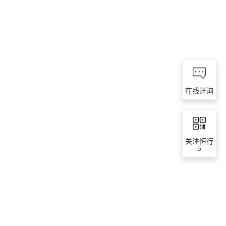
在线详询
关注恒行
5