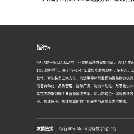
恒行5
恒行5是一家以AI驱动的工业智能解决方案提供商， 2018 年
TCL 战略孵化，基于 “3+1+N”工业智能发展战略 ，依托AI、
软件、智能装备三大支柱，为泛半导体行业提供覆盖制造执行
设备自动化、品质管理、能碳厂务、物流自动化、数字化供应
等在内的端到端工业智能解决方案，助力制造企业实现极致效
率、极致良率、极致成本的数字化转型与高质量发展需求。
友情链接
恒行5PreMaint设备数字化平台