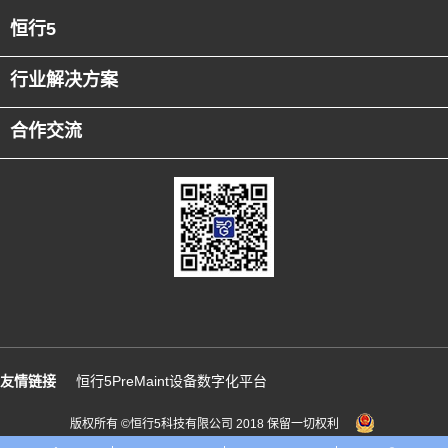
管理的智能化和高效化水平，为企业持续创造价值和赢
恒行5
得竞争优势。
行业解决方案
客户收益：
·助力客户实现：
·成本降低：通过智能集控的优化调度和管理，运营成本
合作交流
降低了30%，包括人力成本、能源消耗以及维护成本。
·质量智控：告警溯源和分析使得故障预警更精准，故障
处理时间缩短45%。
·效益提升：整体效益提升了5%。智能知识推荐和知识库
系统的应用，还使得员工的工作效率提高了60%。
友情链接
恒行5PreMaint设备数字化平台
版权所有 ©恒行5科技有限公司 2018 保留一切权利