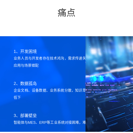
痛点
1、开发困境
业务人员与开发者存在技术鸿沟，需求传递失真导致
应用与场景错配
2、数据孤岛
企业文档、设备数据、业务系统分散，知识萃取效率
低下
3、部署壁垒
智能体与MES、ERP等工业系统对接困难，难以形成
业务闭环