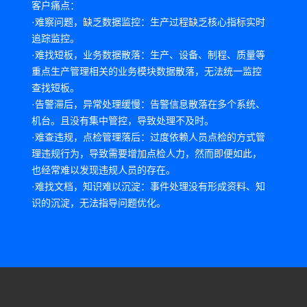
客户痛点：
·难察问题，缺乏数据监控：生产过程缺乏核心指标实时
追踪监控。
·难找短板，业务数据散落：生产、设备、制程、质量等
重点生产管理相关的业务模块数据散落，无法统一监控
查找短板。
·告警滞后，异常处理缓慢：告警信息散落在多个系统、
机台。且没有集中管控，导致处理不及时。
·难查违规，点检管理落后：过度依赖人员点检的方式管
理违规行为，导致需要增加点检人力，然而即便如此，
也经常难以发现违规人员的存在。
·难找文档，知识难以沉淀：事件处理没有形成资料、知
识的沉淀，无法指导问题优化。
解决方案：
·基于章鱼智脑Agentic AI平台打造智能集控系统，实现了
智能知识推荐、知识库系统，报表智能生成、告警内容
深度分析、智能派工等核心功能，全面提升了工厂运维