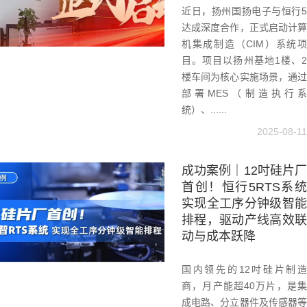
近日，扬州国扬电子与恒行5
达成深度合作，正式启动计算
机集成制造（CIM）系统项
目。项目以扬州基地1楼、2
楼车间为核心实施场景，通过
部署MES（制造执行系
统）、......
2025-08-11
成功案例｜12吋硅片厂
首创！恒行5RTS系统
实现全工序分钟级智能
排程，驱动产线高效联
动与成本跃降
国内领先的12吋硅片制造
商，月产能超40万片，是集
成电路、分立器件及传感器等