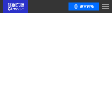
语言选择
公司动态
这里有最新鲜的政策动态、行业资讯，最全面的行业活动攻略，最顶尖的行业
开发者互动切
磋，这里有你需要的一切资源。