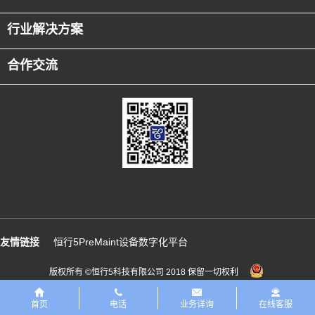
业务管理痛点，为客户制定了以产品良率及一致性为核
行业解决方案
心的信息化支撑，以高度自动化、先进制程控制为导向
的优先建设策略、以符合客户要求及精益制造为目标的
信息化建设策略以及保持国内领先、高ROI的信息化建设
合作交流
策略。
在智能制造领域，通过对需求、产能、工艺能力等多因
素的运筹，进行智能排产，大幅提升排产效率及准确
度，提升产能利用率，提升交期预估精度(目前为月)，保
证交期稳定。在质量管理领域，通过对制程数据、耗材
以及量测数据的全面分析，构建生产制程的实时优化系
统，实现制程参数智能控制优化，提升良率、产能，降
低人力成本与损耗。恒行5为客户引入统一的QMS质量管
理系统，通过对物料、生产过程、售后的质量管控，完
善质量管理体系，提升质量管理效率及产品质量。
友情链接
恒行5PreMaint设备数字化平台
恒行5以自身人工智能核心平台能力，与工厂设备进行融
合，引入精度高、准确率高的缺陷检测工具，替代传统
版权所有 ©恒行5科技有限公司 2018 保留一切权利
人工目视检测，提升运营效率。恒行5的EMS能源管理系
统，能够通过对电耗（电、水、燃气、蒸汽、CDA）等
首页
电话
业务详询
在线客服