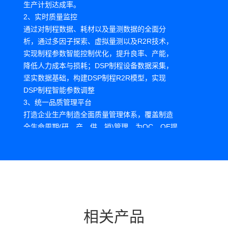
生产计划达成率。
2、实时质量监控
通过对制程数据、耗材以及量测数据的全面分
析，通过多因子探索、虚拟量测以及R2R技术，
实现制程参数智能控制优化，提升良率、产能，
降低人力成本与损耗；DSP制程设备数据采集，
坚实数据基础，构建DSP制程R2R模型，实现
DSP制程智能参数调整
3、统一品质管理平台
打造企业生产制造全面质量管理体系，覆盖制造
全生命周期(研，产，供，销)管理，为QC，QE提
供全面质量数字化管理能力，持续PDCA改善，为
不同层级用户提供业务处理和智能决策平台，提
升数字化管理能力，提升质量管理效率，提升产
品质量
4、数据中台支撑运营分析
导入统一数据中台，与各业务系统建立数据接
口，打造一站式经营管理驾驶舱，实现财务、客
相关产品
户、销售、生产等多主题、多维度、多层级经营