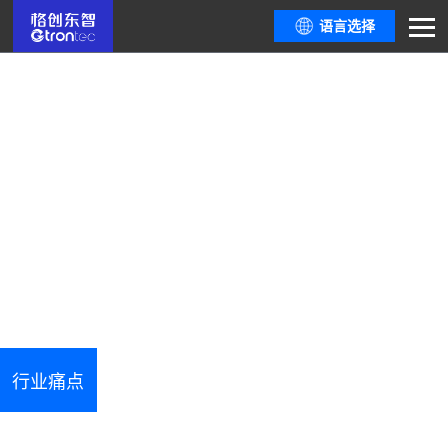
语言选择
半导体材料制造行业
以大数据、人工智能等新一代信息技术为核心，充分挖掘企业内部数据资源和
高端设备潜在能力，为半导体制造工厂提供一体化的解决方案，让高端制造走
向高端智造。
行业痛点
解决方案
相关产品
客户价值
案例