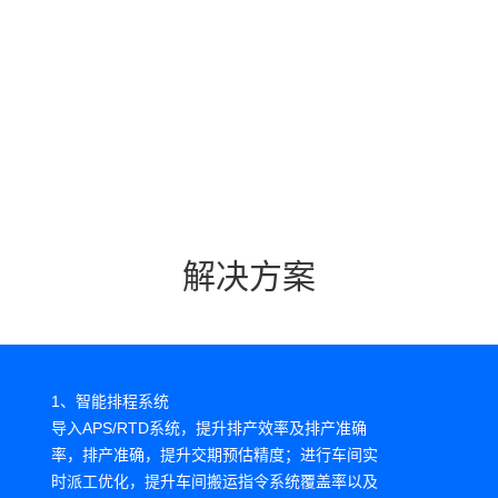
3、分散的品质管理平台
质量相关系统比较零散，数据没有打通，缺乏一套整体覆
盖所有工厂所有流程整体QMS系统 仍然存在比较多的人
工数据录入，耗费人力，且存在数据准确度以及信息滞后
的问题
4、缺乏数据支撑运营分析
运营分析数据大量依赖手工汇总分析，数据准确性、时效
解决方案
性较差，手工报表较难实现指标层层下钻分析 敏感数据信
息，如历史销售订单平均定价、近期最高/最低成交价信息
较难获取
1、智能排程系统
导入APS/RTD系统，提升排产效率及排产准确
率，排产准确，提升交期预估精度；进行车间实
时派工优化，提升车间搬运指令系统覆盖率以及