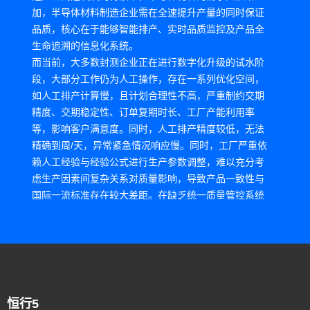
加，半导体材料制造企业需在全速提升产量的同时保证
品质，核心在于能够智能排产、实时品质监控及产品全
生命追溯的信息化系统。
而当前，大多数封测企业正在进行数字化升级的试水阶
段，大部分工作仍为人工操作，存在一系列优化空间，
如人工排产计算慢，且计划合理性不高，严重制约交期
精度、交期稳定性、订单复期时长、工厂产能利用率
等，影响客户满意度。同时，人工排产精度较低，无法
精确到周/天，异常紧急情况响应慢。同时，工厂严重依
赖人工经验与经验公式进行生产参数调整，难以充分考
虑生产因素间复杂关系对质量影响，导致产品一致性与
国际一流标准存在较大差距。在缺乏统一质量管控系统
的情况下，质量相关系统比较零散，数据没有打通，仍
然存在比较多的人工数据录入，耗费人力，且存在数据
准确度以及信息滞后的问题。
恒行5通过数十场、近百小时与客户高层管理团队、业务
恒行5
部门负责人的深度访谈，了解客户业务流程基本情况与