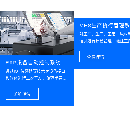
数据的拉通，数据可溯源、减少人为干预，大大
降低出错率，实现关键指标高效汇总可视，海量
经营分析数据自动汇总，出具可视化报表。
MES生产执行管理
对工厂、生产、工艺、原材
信息进行建模管理；验证工
精度，降低晶圆整片的成本
工序设备，管控等待时间，
查看详情
过度等待而导致的质量下降
EAP设备自动控制系统
晶圆整批良率风险；实现与
通过IOT传感器等技术对设备接口
状态实时对接，权限控制状
和软体进行二次开发，兼容半导体
换，保障设备稳定运行；实
行业国际标准通讯协议，实时高频
MES系统的生产、品质等关
收集设备数据，实现集中设备权限
了解详情
心生产报表，同时根据工厂
管理、设备物料管控难、程序参数
求支持自定义扩展报表；多
校对、自动生产管控、设备警报和
行分析、展现工厂生产情况
寿命管控。
造、工艺、质量、设备等多
维护进行分析管理。