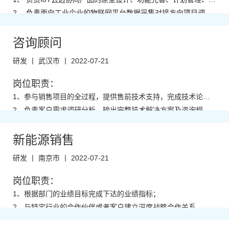
1、本科及以上学历，市场营销等相关专业；
档撰写、产品培训等工作；
2、 负责面向工业企业的物联网平台数据采集对接方向项目调研
2、5年以上同行业销售工作经验，有销售管理经验者优先；
及需求分析工作，并负责项目落地交付；
3、 对数采供应商进行选型与管理，并协助进行产品售前支持工
3、具备较强的销售技巧及销售经验，市场营销经验及渠道拓展
作；
4、深度挖掘用户需求，可独立完成产品规划、产品需求文档撰
咨询顾问
经验；
4、具有较强的沟通能力，组织、协调能力和团队管理能力；
写、原型设计、计划排配、产品演示等工作；
5、与客户保持良好沟通，全程把握客户需求；全程对项目需求
5、具有很强的事业心。
研发 丨 武汉市 丨 2022-07-21
分析、设计、开发和测试进行指导和监控，确保按时交付项目；
6、不定期收集市场销售信息、新技术产品开发信息，分析及跟
踪竞争对手，吸取行业发展优点并融入到产品中去。
招聘人数：
岗位职责：
任职要求：
若干
1、参与销售项目的全过程，提供售前技术支持，完成技术论证
1、有相关行业经验者优先；
方案，并对项目技术方案可行性负责，协助客户经理完成商务洽
2、负责客户需求调研分析，输出完整技术解决方案及咨询规划
2、对行业产品有深入理解与研究，理解市场诉求，有比较好的
谈；
建议，包括系统方案、技术方案、咨询方案等；
3、负责区域、行业需求的收集、整理、分析和评审，根据需求
对外输出能力。
分析结果和市场需求，实施技术准备和储备的同时，着手开发行
4、在项目生命周期内，全生命周期参与销售项目的所有技术工
招聘人数：
新能源销售
业解决方案；
作，关注客户需求和反馈，随时处理客户的合理技术请求；
5、支持公司市场活动和招投标活动，比如：对外研讨会演讲、
若干
研发 丨 南京市 丨 2022-07-21
销售团队市场拓展活动支持，支持投标文件技术部分以及现场讲
6、负责推进与合作渠道的技术合作与产品销售，建立和维护技
标，负责规划咨询项目实施等；
术合作关系；协助相关销售企划和项目统筹管理，以推动项目活
7、协助产品开发相关岗位进行市场分析，需求确认，协助产品
岗位职责：
动的顺利完成；
经理完成产品和系统的更新迭代工作，以达到渠道和产品的相互
1、根据部门的业绩目标完成下达的业绩指标；
任职要求：
匹配。
2、与特定行业的合作伙伴或者客户建立深度战略合作关系，形
1、本科及以上学历，计算机、通信、自动化等相关专业；
成联合解决方案并获取订单；
3、基于合作伙伴和客户的优势，建立合作生态，形成稳定的可
2、具有IT/OT行业，如：服务器、数据库、存储、软件等相关IT