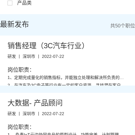
产品类
最新发布
共50个职位
销售经理（3C汽车行业）
研发 丨 深圳市 丨 2022-07-22
岗位职责：
1、定期完成量化的销售指标，并能独立处理和解决所负责的任
务；
2、在汽车及3C电子等行业有一定的客户资源，寻找潜在客户，
完成销售目标；
3、签定销售合同，协调签约的相关环节可能产生的问题；
4、掌握基础工业互联网行业专业知识，并对工厂生产有一定的
大数据- 产品顾问
概念。
5、从销售和客户需求的角度，对产品的研发提供指导性建议；
研发 丨 深圳市 丨 2022-07-22
6、辅助上级领导监督、指导员工，配合建设团队。
岗位职责：
任职要求：
1、 负责IoT云边协同产品的原型设计、功能完善、计划管理、文