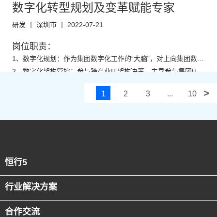
复制的销售订单获取渠道；
4、负责订单全流程闭环跟进及协调，并作为订单第一负责人管
数字化转型规划及变革赋能专家
行业 or工业自动化系统、工业应用系统、低压电气/控制系统等
3、具有较强的沟通能力，组织、协调能力和团队管理能力；
理推进订单落地。
相关OT行业3～5年以上售前顾问相关工作经验；
4、具有项目管理工作经历，能够把控项目进度、识别项目风
研发 丨 深圳市 丨 2022-07-21
任职要求：
险；
5、语言表达能力强，思维清晰，具有较强的Presentation演讲和
1、3年以上工作经验，有新能源-锂电池行业背景，擅长整合资
岗位职责：
讲演材料准备能力；
6、具备泛半导体、汽车、新能源、3C等制造业精益制造咨询经
源打整体解决方案类项目；
2、很强的统筹能力、组织能力和协调沟通能力；
1、数字化规划：作为集团数字化工作的“大脑”，对上向集团数委
验者优先。
7、有制造业、物流、仓储等行业工作经验者优先。
3、责任心强，执行力强，以结果为导向，抗压能力强，能适应
会负责数字化重大规划建议、决策与炮火呼唤。对下向产业宣导
2、数字化架构管控：参与跨产业IT架构决策，主导参与集团HR
频繁出差；
4、学历本科以上，优秀者可放宽条件。
招聘人数：
数字化工作规划与思路，协助推动具体项目落实、监督与评价；
领域数字化架构顶层设计，拉通各产业变革规划、方案及架构；
3、数字化变革项目：对于各产业各业务领域（重点聚焦HR领
>
若干
1
2
3
...
10
域）需在全集团推行的数字化工作/项目，负责数字化变革管理规
招聘人数：
任职要求：
范、流程建设、IT资源协调、跨产业项目推进与监督、预算与评
若干
1、统招本科及以上学历，具有5年以上企业架构规划/设计与实施
价、运营及相关能力的持续提升。
转型实践经验；
2、具备较强的沟通能力，有创新意识，优秀的方案写作能力，
良好的团队协作与学习钻研能力。
招聘人数：
恒行5
若干
行业解决方案
合作交流