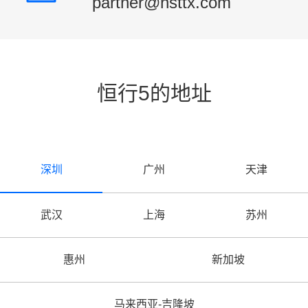
partner@hsttx.com
恒行5的地址
深圳
广州
天津
武汉
上海
苏州
惠州
新加坡
马来西亚-吉隆坡