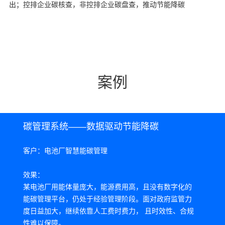
出；控排企业碳核查，非控排企业碳盘查，推动节能降碳
案例
碳管理系统——数据驱动节能降碳
碳
客户：电池厂智慧能碳管理
客
效果：
效
某电池厂用能体量庞大，能源费用高，且没有数字化的
某
能碳管理平台，仍处于经验管理阶段。面对政府监管力
能
度日益加大，继续依靠人工费时费力， 且时效性、合规
力
性难以保障。
碳