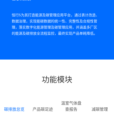
恒行5为其打造能源及碳管理应用平台，通过表计改造、
恒
数据治理，实现能碳数据的统一性、完整性及合规性管
现
理，落实数字化能源管理及碳管理应用，并涵盖多厂区
管
的能源及碳排放全流程监控，最终实现产品单耗降低。
系
客
接
功能模块
温室气体盘
碳排放总览
产品碳足迹
查报告
减碳管理