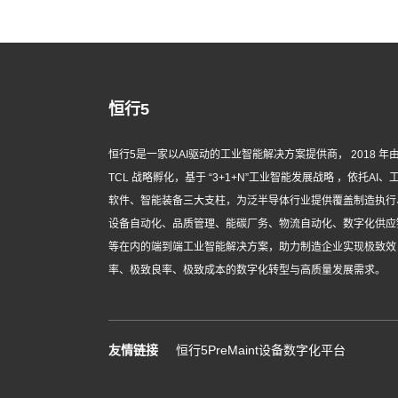
恒行5
恒行5是一家以AI驱动的工业智能解决方案提供商， 2018 年
TCL 战略孵化，基于 “3+1+N”工业智能发展战略 ，依托AI、
软件、智能装备三大支柱，为泛半导体行业提供覆盖制造执行
设备自动化、品质管理、能碳厂务、物流自动化、数字化供应
等在内的端到端工业智能解决方案，助力制造企业实现极致效
率、极致良率、极致成本的数字化转型与高质量发展需求。
友情链接
恒行5PreMaint设备数字化平台