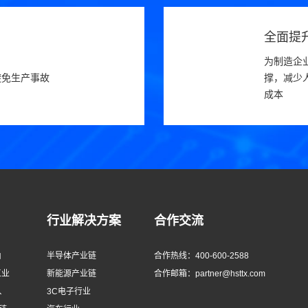
全面提
为制造企
避免生产事故
撑，减少
成本
行业解决方案
合作交流
由
半导体产业链
合作热线：400-600-2588
工业
新能源产业链
合作邮箱：partner@hsttx.com
、
3C电子行业