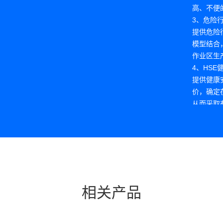
高、不便
3、危险
提供危险
模型结合
作业区生
4、HS
提供健康
价，确定
从而采取
止事故的
相关产品