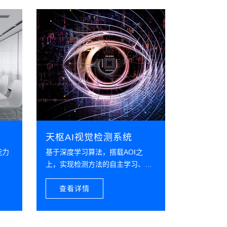
天枢AI视觉检测系统
生产运营
能力
基于深度学习算法，搭载AOI之
聚焦供应链
上，实现检测方法的自主学习、检
微服务的生
测模型的自主优化，彻底取代传统
市场需求和
机器视觉的人员复判作业，给工业
查看详情
查看详
装上永不疲劳的眼睛和大脑