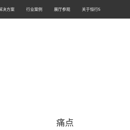
解决方案
行业案例
展厅参观
关于恒行5
丨 内嵌离线地图 丨 AI算法 丨 实时最佳路径
核心优势
应用场景
痛点