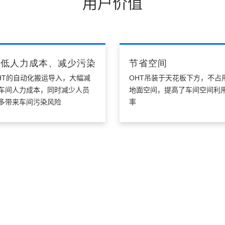
用户价值
降低人力成本、减少污染
节省空间
HT的自动化搬运导入，大幅减
OHT吊装于天花板下方，不占
车间人力成本，同时减少人员
地面空间，提高了车间空间利
多带来车间污染风险
率
核心优势