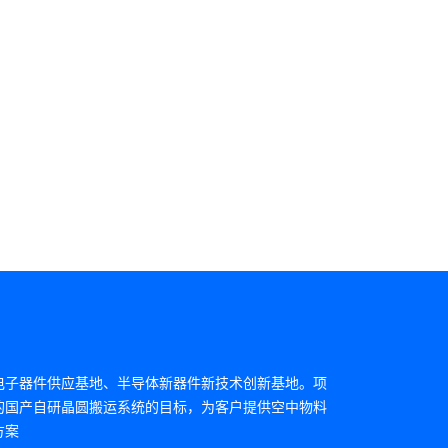
实现大硅片的精确
电子器件供应基地、半导体新器件新技术创新基地。项
的国产自研晶圆搬运系统的目标，为客户提供空中物料
方案