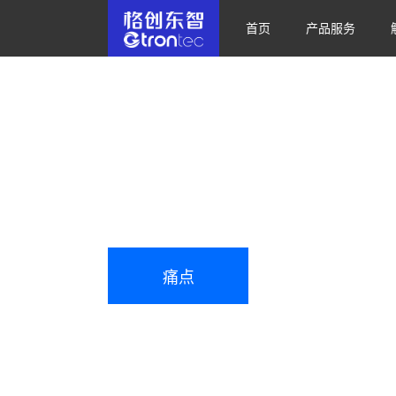
首页
产品服务
OHT空中搬运小车
高效的物料搬运系統，助力半导体工厂无人化
一体化结构设计 丨 HID非接触供电 丨 PCB智能控制 
痛点
用户价值