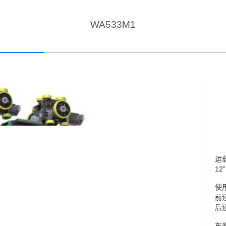
WA533M1
运
12
使
前道
后道
车