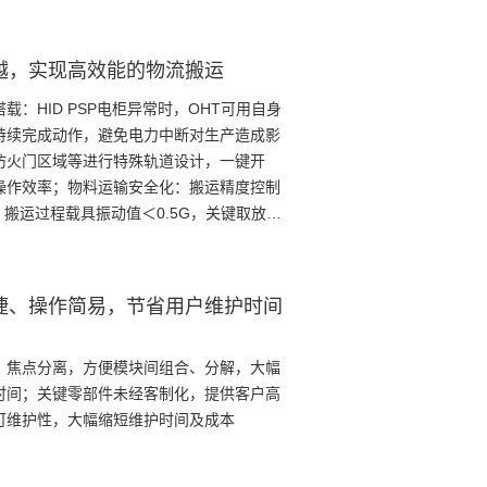
越，实现高效能的物流搬运
载：HID PSP电柜异常时，OHT可用自身
持续完成动作，避免电力中断对生产造成影
防火门区域等进行特殊轨道设计，一键开
操作效率；物料运输安全化：搬运精度控制
，搬运过程载具振动值＜0.5G，关键取放过
重防护，极大降低晶圆破损风险；PCB智能
化程度高，可靠性强；内嵌Layout 地图：
行过程中的逻辑判断，节省OHTC/OHT间
捷、操作简易，节省用户维护时间
，焦点分离，方便模块间组合、分解，大幅
时间；关键零部件未经客制化，提供客户高
可维护性，大幅缩短维护时间及成本