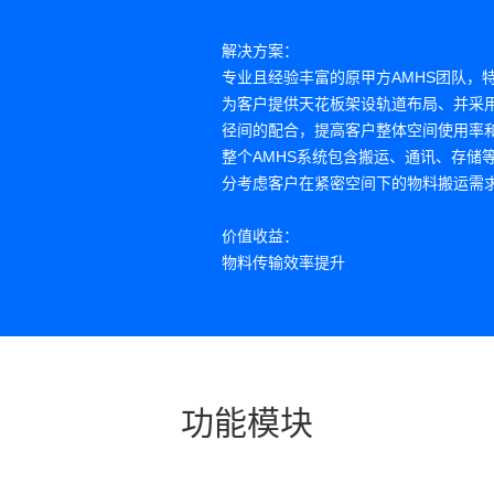
解决方案：
专业且经验丰富的原甲方AMHS团队，
为客户提供天花板架设轨道布局、并采
径间的配合，提高客户整体空间使用率
整个AMHS系统包含搬运、通讯、存储
分考虑客户在紧密空间下的物料搬运需
价值收益：
物料传输效率提升
人机协同性提升
数据安全性提升
功能模块