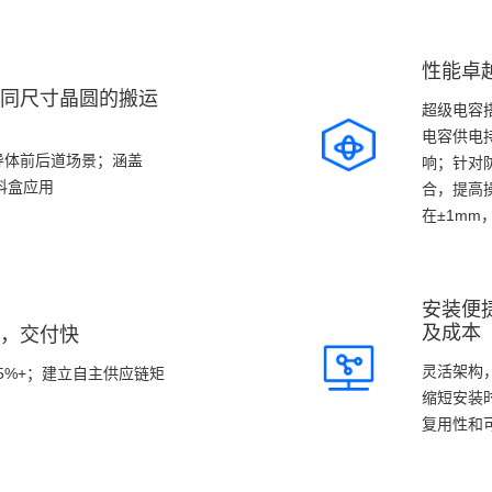
性能卓
同尺寸晶圆的搬运
超级电容搭
电容供电
导体前后道场景；涵盖
响；针对
e等料盒应用
合，提高
在±1mm
程实施多
控制：模块
实现小车运
安装便
数据交互
及成本
，交付快
灵活架构
5%+；建立自主供应链矩
缩短安装
复用性和