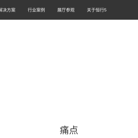
解决方案
行业案例
展厅参观
关于恒行5
价值
核心优势
应
痛点