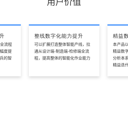
用户价值
升
整线数字化能力提升
精益
-全流程
可以扩展打造整体智能产线，拉
本产品
幅度提
通从设计端-制造端-检修端全流
精益数
兵的智
程，提高整体的智能化作业能力
分析本
精益迭
核心优势