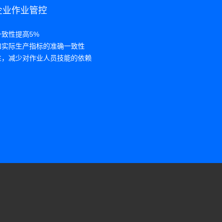
企业作业管控
人机协同
一致性提高5%
1.产线平衡率
和实际生产指标的准确一致性
2.员工培训时
性，减少对作业人员技能的依赖
3.减少生产