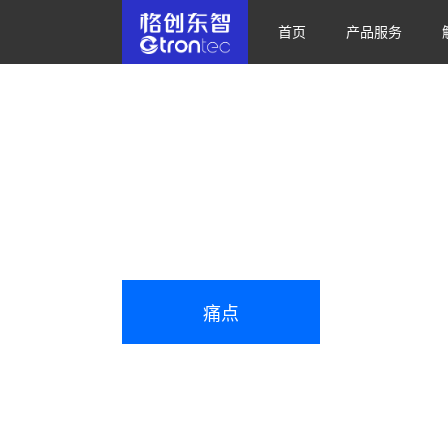
首页
产品服务
人机协同系统
适用于装备行业总装线人工工位的执行控制系统
工艺配置 | 线边执行 | 过程追溯
痛点
用户