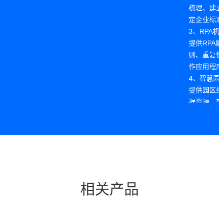
梳理、建
定企业标
3、RP
提供RP
则、重复
作应用程
4、智慧
提供园区
据资源，
数字化管
相关产品