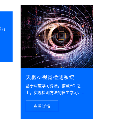
能力
天枢AI视觉检测系统
天枢AI
基于深度学习算法，搭载AOI之
基于深度学
上，实现检测方法的自主学习、检
上，实现检
测模型的自主优化，彻底取代传统
测模型的自
机器视觉的人员复判作业，给工业
查看详情
视觉的人员
查看详
装上永不疲劳的眼睛和大脑