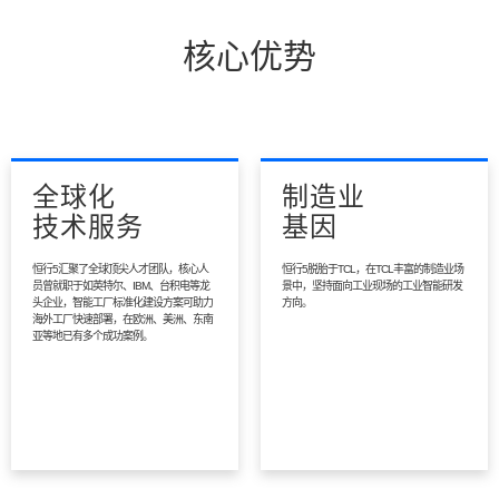
核心优势
全球化
制造业
技术服务
基因
恒行5汇聚了全球顶尖人才团队，核心人
恒行5脱胎于TCL，在TCL丰富的制造业场
员曾就职于如英特尔、IBM、台积电等龙
景中，坚持面向工业现场的工业智能研发
头企业，智能工厂标准化建设方案可助力
方向。
海外工厂快速部署，在欧洲、美洲、东南
亚等地已有多个成功案例。