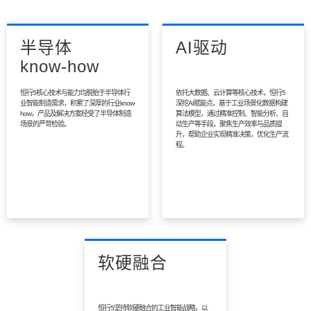
半导体
AI驱动
know-how
恒行5核心技术与能力均脱胎于半导体行
依托大数据、云计算等核心技术，恒行5
业智能制造需求，积累了深厚的行业know-
深挖AI赋能点，基于工业场景化数据构建
how，产品及解决方案经受了半导体制造
算法模型，通过精准控制、智能分析、自
场景的严苛检验。
动生产等手段，聚焦生产效率与品质提
升，帮助企业实现精准决策，优化生产流
程。
软硬融合
恒行5坚持软硬融合的工业智能战略，以