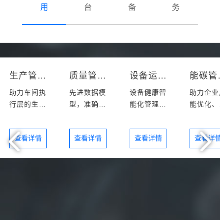
用
台
备
务
生产管控
质量管理
设备运维
能
助力车间执
先进数据模
设备健康智
助力企业
行层的生产
型，准确高
能化管理和
能优化、
信息一体化
效解决良率
设备预测性
能增效
问题
维护
查看详情
查看详情
查看详情
查看详