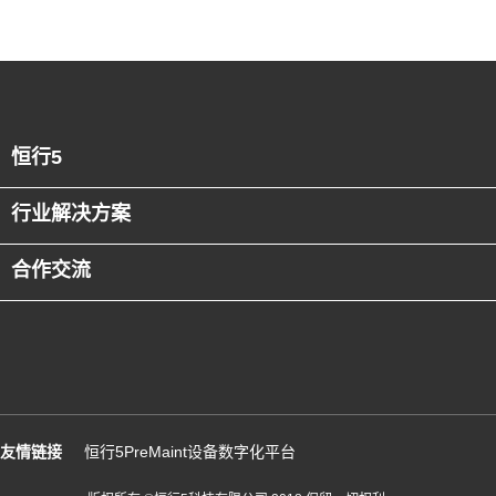
恒行5
行业解决方案
合作交流
友情链接
恒行5PreMaint设备数字化平台