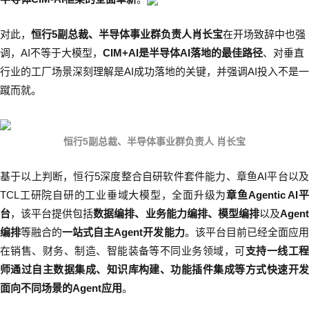
对此，
恒行5副总裁、半导体事业群负责人肖长宝
在开场致辞中也强
调，
AI
不等于大模型，
CIM+AI
是半导体
AI
落地的最佳路径
、对垂直
行业的工厂场景深刻理解是
AI
成功落地的关键，并强调
AI
投入不是一
蹴而就。
恒行5副总裁、半导体事业群负责人 肖长宝
基于以上判断
，
恒行5深度整合自研软件套件能力、章鱼AI平台以
TCL工研院自研的工业垂域大模型，全面升级为
章鱼Agentic AI平
台
，该平台提供包括
数据编排、业务能力编排、模型编排
以及
Agen
编排
等融合的
一站式自主Agent开发能力
。该平台目前已经全面应
在销售、财务、制造、智能装备等不同业务领域，可
支持一线工
师通过自主数据集成、知识库构建、功能插件集成等方式快速开发
面向不同场景的Agent应用
。