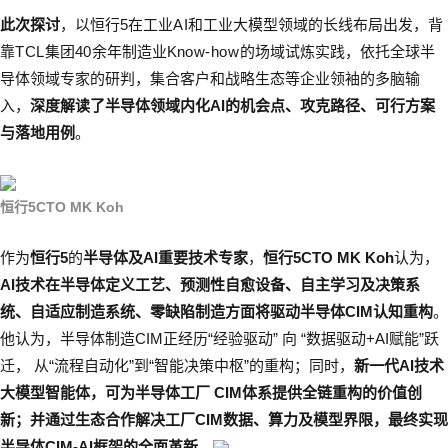
此次探讨
，以恒行5在工业
AI
和工业大模型领域的长线布局出发，背
靠
TCL
集团
40
余年制造业K
now-how
的场域试炼实践，依托全球半
导体领域专家的研判，集合客户和战略生态等企业领袖的多脑输
入，
深度解读了
半
导体领域内化AI
的机会点、攻克路径、可行方案
与落地用例
。
恒行5CTO MK Koh
作为
恒行5
的
半导体及AI重要技术专家
，
恒行5CTO MK Koh
认为，
AI技术在半导体定义工艺、预测性自愈设备、自主学习及决策系
统、自适应制造系统、零缺陷制造方面将驱动半导体CIM认知重构
。
他认为，半导体制造CIM正经历“经验驱动” 向 “数据驱动+AI赋能”跃
迁， 从“流程自动化”到“智能决策中枢”的重构
；同时，
新一代AI技术
大模型智能体，可为半导体工厂 CIM体系提供全链重构的价值创
新；并通过生态合作解决工厂CIM数据、算力及模型界限，最终实现
半导体CIM-AI框架的全面革新
。