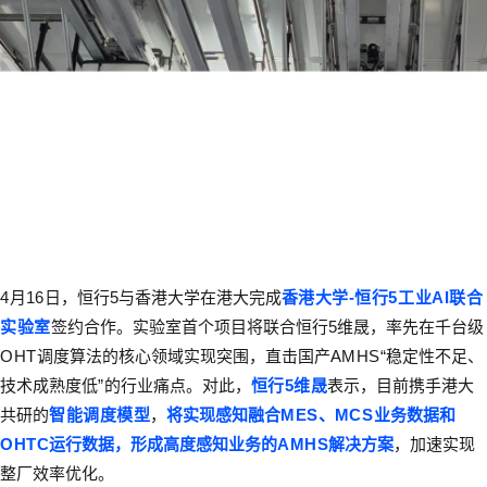
4
月
16
日，恒行5与香港大学在港大完成
香港大学
-
恒行5工业
AI联合
实验室
签约合作。实验室首个项目将联合恒行5维晟，率先在千台级
OHT
调度算法的核心领域实现突围，直击国产
AMHS“
稳定性不足、
技术成熟度低
”
的行业痛点。对此，
恒行5维晟
表示，目前携手港大
共研的
智能调度模型
，
将实现感知融合
MES
、
MCS
业务数据和
OHTC
运行数据，形成高度感知业务的
AMHS
解决方案
，加速实现
整厂效率优化。