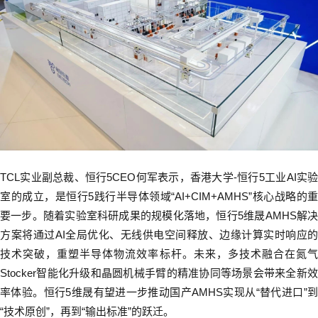
TCL
实业副总裁、恒行5
CEO
何军表示，香港大学
-
恒行5工业
AI
实
室的成立，是恒行5践行半导体领域“
AI+CIM+AMHS
”核心战略的重
要一步。随着实验室科研成果的规模化落地，恒行5维晟
AMHS
解
方案将通过
AI
全局优化、无线供电空间释放、边缘计算实时响应的
技术突破，重塑半导体物流效率标杆。未来，多技术融合在氮气
Stocker
智能化升级和晶圆机械手臂的精准协同等场景会带来全新效
率体验。恒行5维晟有望进一步推动国产
AMHS
实现从
“
替代进口
”
“
技术原创
”
，再到“输出标准”的跃迁。