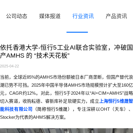
公司动态
媒体报道
行业资讯
产品资讯
依托香港大学-恒行5工业AI联合实验室，冲破国
产AMHS 的 “技术天花板”
2025-04-22
当前，全球近
85%
的
AMHS
市场份额被日本厂商垄断，但国产替代浪
潮已势不可挡。
2025
年中国半导体
AMHS
市场规模预计扩大至
160
元，
CAGR
约
12%
。对此，恒行5于
2024
年以“
AI+CIM+AMHS
”战
切入赛道，收购耘德、睿新库补足软硬实力，成立
上海恒行5维晟
能科技有限公司
（简称恒行5维晟）
，专注深耕以
OHT
（天车）
Stocker
为代表的
AHMS
解决方案。