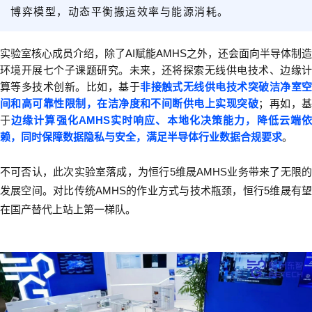
博弈模型
，动态平衡搬运效率与能源消耗。
实验室核心成员介绍，除了
AI
赋能
AMHS
之外，还会面向半导体制造
环境开展七个子课题研究。
未来，还将探索无线供电技术、边缘
算等多技术创新。比如，基于
非接触式无线供电技术突破洁净室
间和高可靠性限制，在洁净度和不间断供电上实现突破
；再如，
于
边缘计算强化
AMHS
实时响应、本地化决策能力，降低云端
赖，同时保障数据隐私与安全，满足半导体行业数据合规要求
。
不可否认，此次实验室落成，为恒行5维晟
AMHS
业务带来了无限
发展空间。对比传统
AMHS
的作业方式与技术瓶颈，恒行5维晟有望
在国产替代上站上第一梯队。
50