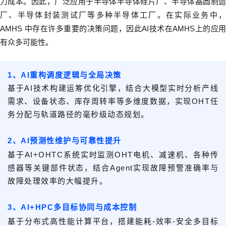
力成本。因此，广泛应用于半导体半导体硅片厂、半导体晶圆制造
厂、半导体封装测试厂等多种半导体工厂。在实际业务中，
AMHS
中存在许多重要的决策问题，因此
AI
技术在
AMHS
上的应用
有众多可能性。
1、
AI
重构调度逻辑
与全局决策
基于
AI
技术构建运筹优化引擎，结合大模型实时分析产线
需求、设备状态、库存周转率等多维度数据，实现
OHT
任
务分配与轨道路径的毫秒级动态规划。
2、
AI
预测性维护与可靠性提升
基于
AI+OHTC
系统实时监测
OHT
电机、减速机、各种传
感器等关键部件状态，结合
Agent
实现故障预警准确率与
故障处理效率的大幅提升。
3、
AI+HPC
多目标协同与成本控制
基于分布式高性能计算平台，搭建
能耗
-
效率
-
安全多目标