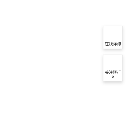
在线详询
关注恒行
5