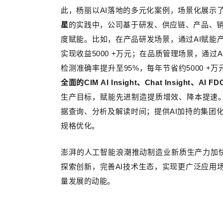
此，杨丽以
AI
落地的多元化案例，场景化展示
星
的实践中，公司基于研发、供应链、产品、
度赋能。比如，在产品研发场景，通过
AI
赋能
实现收益
5000 +
万元；在品质管理场景，通过
A
检测准确率提升至
95%
，每年节省约
5000 +
万
全面的
CIM AI Insight
、
Chat Insight
、
AI FD
生产目标，赋能先进制造提质增效、降本提速
据查询、分析及解读时间；提供
AI
加持的集团
规格优化。
澎湃的人工智能浪潮推动制造业新质生产力加
探索创新，完善
AI
技术生态，实现更广泛应用
量发展的动能。