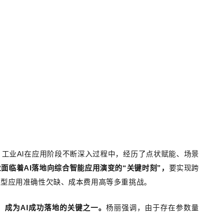
。工业
AI
在应用阶段不断深入过程中，经历了点状赋能、场景
业面临着
AI
落地向综合智能应用演变的
“
关键时刻
”
，
要实现跨
模型应用准确性欠缺、成本费用高等多重挑战。
，成为
AI
成功落地的关键之一。
杨丽强调，由于存在参数量