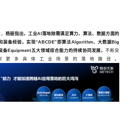
求，
杨丽指出，工业
AI
落地除需满足算力、算法、数据方面的
和装备经验，实现
“
ABCDE”
即算法
Algorithm
、大数据
Big
装备
Equipment
五大领域综合能力的持续协同发展，
不断突
到更多具体工业场景的落地路径。