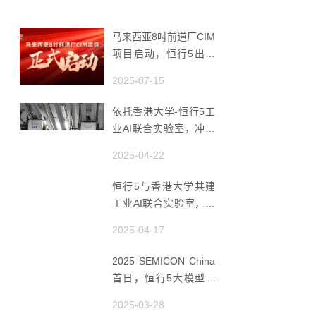
马来西亚8吋前道厂CIM
项目启动，恒行5出海
赋能半导体智造
2025-07-15
依托香港大学-恒行5工
业AI联合实验室，冲破
国产AMHS 的 “技术天
2025-04-22
花板”
恒行5与香港大学共建
工业AI联合实验室，推
动香港成为全球工业AI
2025-04-17
创新枢纽
2025 SEMICON China
首日，恒行5大模型 ×
Agent研讨会引爆半导
2025-03-28
体AI智造新浪潮