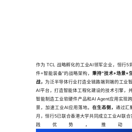
作为
TCL
战略孵化的工业
AI
领军企业，恒行5
件
+
智能装备”
的战略架构，
秉持“
技术
+
场景
+
战，
为泛半导体行业打造全链路端到端的工业
AI
平台，打造智能体工程化建设的技术引擎，
智能制造工业软硬件产品和
AI Agent
应用实现
景，加速工业
AI
应用落地。
在生态侧，
通过汇
月，恒行5已联合香港大学共同成立工业
AI
联合
践优势，推