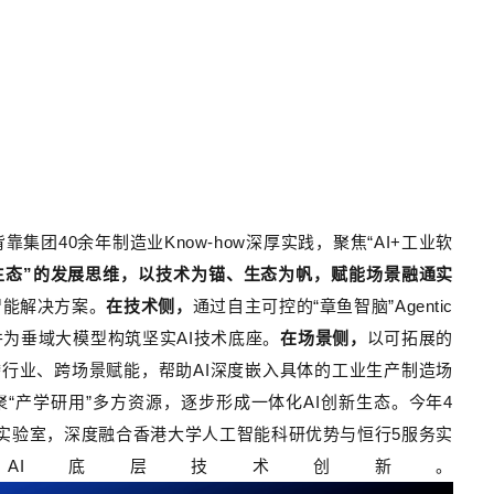
背靠集团
40
余年制造业
Know-how
深厚实践，聚焦“
AI+
工业软
生态”
的发展思维，以技术为锚、生态为帆，赋能场景融通实
智能解决方案。
在技术侧，
通过自主可控的“
章鱼智脑”
Agentic
并为垂域大模型构筑坚实
AI
技术底座。
在场景侧，
以可拓展的
跨行业、跨场景赋能，帮助
AI
深度嵌入具体的工业生产制造场
聚“产学研用”多方资源，逐步形成一体化
AI
创新生态。今年
4
实验室，深度融合香港大学人工智能科研优势与恒行5服务实
动
AI
底层技术创新。