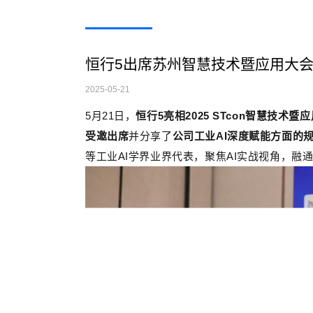
恒行5出席苏州智慧技术暨应用大会
2025-05-21
5
月
21
日，
恒行5亮相
2025 STcon
智慧技术暨应
受邀出席
并分享了
公司工业
AI
深度赋能方面的
等工业
AI
学界业界代表，聚焦
AI
实战视角，融