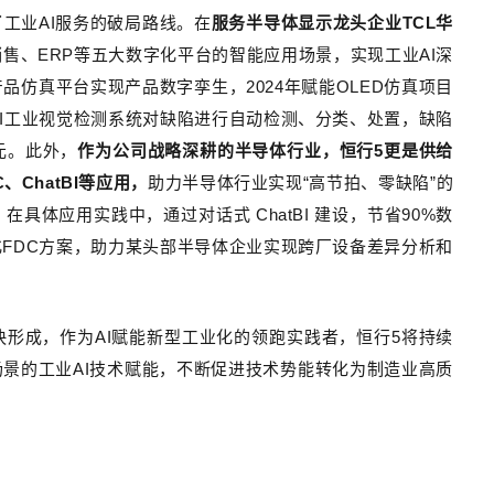
了工业
AI
服务的破局路线。在
服务半导体显示龙头企业
TCL
华
销售、
ERP
等五大数字化平台的智能应用场景，实现工业
AI
深
产品仿真平台实现产品数字孪生，
2024
年赋能
OLED
仿真项目
I
工业视觉检测系统对缺陷进行自动检测、分类、处置，缺陷
元。此外，
作为公司战略深耕的半导体行业，恒行5更是供给
C
、
ChatBI
等应用
，
助力半导体行业实现
“
高节拍、零缺陷
”
的
。在具体应用实践中，通过对话式
ChatBI
建设，节省
90%
数
化
FDC
方案，助力某头部半导体企业实现跨厂设备差异分析和
快形成，作为
AI
赋能新型工业化的领跑实践者，恒行5将持续
场景的工业
AI
技术赋能，不断促进技术势能转化为制造业高质