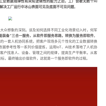
懂工业数据规律性和未知逻辑性的能力之后，工厂会被无数个
AI
解决工厂运行中冰山表面可见及底面不可见
问题
。
比大众想象的深刻。谈及如何选择不同工业化场景切入时，何军
+智能装备”三合一服务，从软件即服务思路，转换为服务即软件
。
造的一套人机协同
系统，把客户现场多元个性化的工业数据转换
据参考性等一系列价值提炼，运用IoT、AI技术落地了人机协
帮助客户找准人、设备、管理之间的规律，提高生产
平衡率
。从客
目标，最终输出价值软件，这就是一个服务即软件的过程。