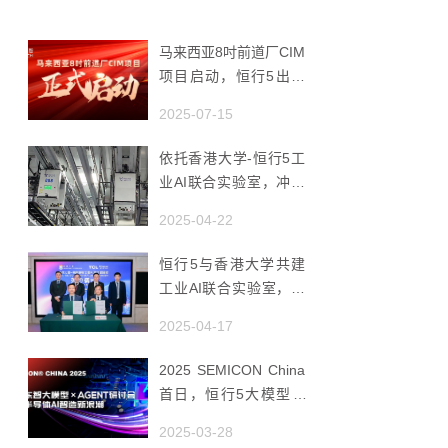
马来西亚8吋前道厂CIM
项目启动，恒行5出海
赋能半导体智造
2025-07-15
依托香港大学-恒行5工
业AI联合实验室，冲破
国产AMHS 的 “技术天
2025-04-22
花板”
恒行5与香港大学共建
工业AI联合实验室，推
动香港成为全球工业AI
2025-04-17
创新枢纽
2025 SEMICON China
首日，恒行5大模型 ×
Agent研讨会引爆半导
2025-03-28
体AI智造新浪潮