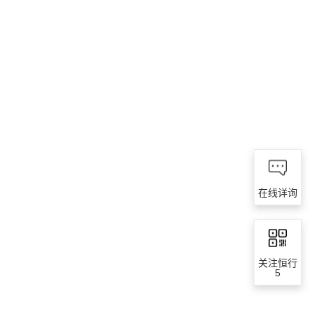
在线详询
关注恒行
5