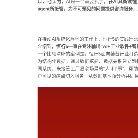
以，他认为，AI是一个重要抓手，
在AI具备读
agent
所接管，为不可预见的问题提供咨询服务，
在推动AI系统化落地的工作上，恒行5的实践远
介绍到，
恒行5一直在专注输出“AI+工业软件
一个比较清晰的案例是，恒行5面向装备行业打
为结构化数据，通过数据挖掘、数据关系建立到数
同系统，来接管工厂复杂场景的“人”和“事”，
户可见的痛点切入服务，从数据基本面分析共同