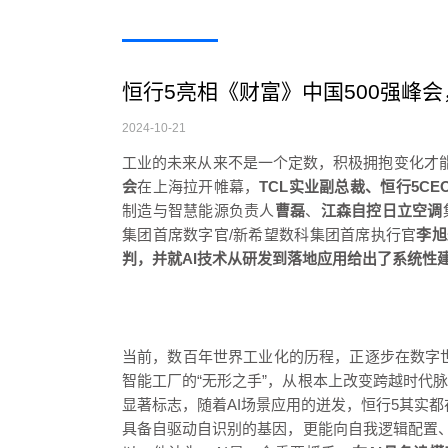
恒行5亮相《财富》中国500强峰会
2024-10-21
工业的未来从来不是一个定数，积极拥抱变化才能变
会
在上海拉开帷幕，
TCL实业副总裁、
恒行5
CE
制造与智慧能源负责人
曹磊
、
江森自控日立空调
集团首席数字官/新希望数科集团首席执行官
李旭
判，并就AI技术从研发到落地应用给出了系统性
当前，数百年世界工业化的历程，正逐步在数字
智能工厂的“无形之手”，从根本上改变跨越时代
显著标志，随着AI场景应用的迸发，恒行5其实都
具备自驱动自识别的基因，更能向自我逻辑配置