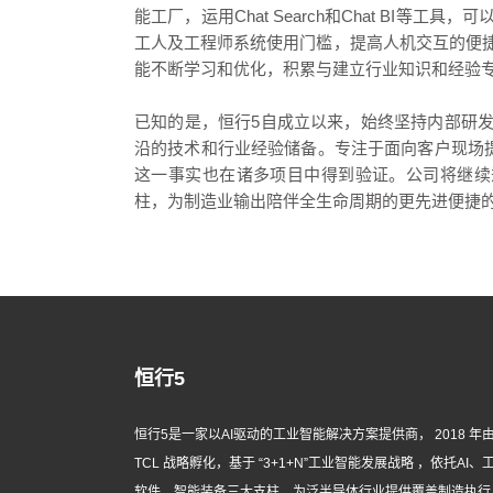
能工厂，运用Chat Search和Chat BI
工人及工程师系统使用门槛，提高人机交互的便
能不断学习和优化，积累与建立行业知识和经验
已知的是，恒行5自成立以来，始终坚持内部研
沿的技术和行业经验储备。专注于面向客户现场提
这一事实也在诸多项目中得到验证。公司将继续秉
柱，为制造业输出陪伴全生命周期的更先进便捷
恒行5
恒行5是一家以AI驱动的工业智能解决方案提供商， 2018 年
TCL 战略孵化，基于 “3+1+N”工业智能发展战略 ，依托AI、
软件、智能装备三大支柱，为泛半导体行业提供覆盖制造执行