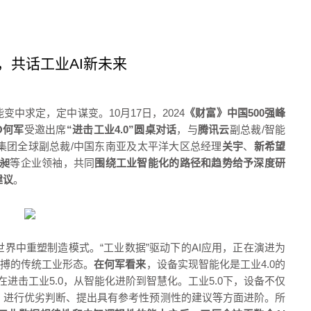
，共话工业AI新未来
中求定，定中谋变。10月17日，2024
《财富》中国500强峰
O何军
受邀出席
“进击工业4.0”圆桌对话
，与
腾讯云
副总裁/智能
集团全球副总裁/中国东南亚及太平洋大区总经理
关宇
、
新希望
昶
等企业领袖，共同
围绕工业智能化的路径和趋势给予深度研
建议
。
世界中重塑制造模式。
“工业数据”驱动下的AI应用，正在演进为
脉搏的传统工业形态。
在何军看来
，设备实现智能化是工业4.0的
在进击工业5.0，从智能化进阶到智慧化。
工业5.0下，设备不仅
、进行优劣判断、提出具有参考性预测性的建议等方面进阶。
所