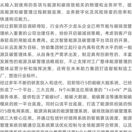
从输入到使用的各项与能源和碳排放相关的物理和业务环节，提
高能源和碳管理过程数据追溯、业务数字化及风险排查的效率和
快速响应能力。
经过前期项目调研得知，行业内不少龙头企业已将节能与碳排放管
理纳入重要的公司治理任务，纷纷开启碳减排策略。考虑到客户自
身较高的用能成本费用。此次智慧能源及碳管理平台项目的开展，
以长远发展为目标，协助集团树立起行业内具有优秀水平的统一能
源及碳管理体系，从自身生产需求出发，制定具有创新性的、丰富
发展性的能源及碳管理战略规划，不止支撑对工厂整体能源管理的
整体运营分析和指挥决策，还将在未来助力集团打造智能制造工
厂，塑造行业标杆。
经过多年不断的研发投入和迭代，目前恒行5的能碳大脑系统，已经
形成了一个平台、三大应用、N个AI算法应用场景的“1+3+N”产品
服务体系，提供包含了能碳IoT、能碳大数据、能碳算法等通用能碳
模块的统一平台底座。同时以该平台底座，打造了能源供给端的恒
行5微电网系统、能源消耗端的能源管理系统、碳排放端的碳管理系
统三大核心应用。并通过包括针对微网系统的智能算法调度、能源
管理系统的暖通空压系统算法优化控制与全场能源符合预测，以及