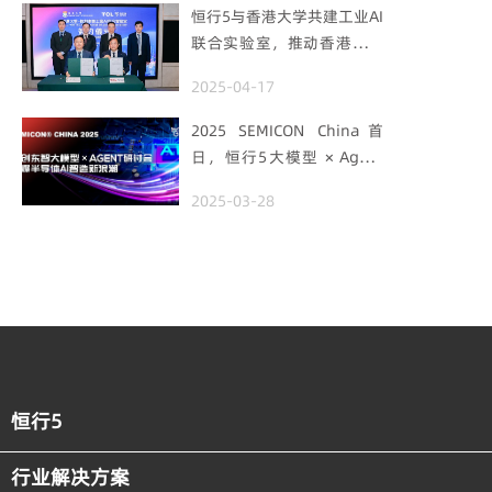
恒行5与香港大学共建工业AI
联合实验室，推动香港成为
全球工业AI创新枢纽
2025-04-17
2025 SEMICON China首
日，恒行5大模型 × Agent
研讨会引爆半导体AI智造新
2025-03-28
浪潮
恒行5
行业解决方案