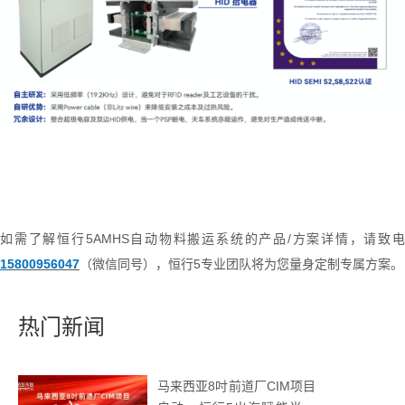
如需了解恒行5
A
MHS
自动物料搬运系统的产品
/方案
详情，请
致
1
5800956047
（微信同号）
，
恒行5
专业团队将为您量身定制专属方案。
热门新闻
马来西亚8吋前道厂CIM项目