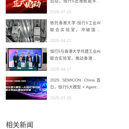
启动，恒行5出海赋能半导
体智造
2025-07-15
依托香港大学-恒行5工业AI
联合实验室，冲破国产
AMHS 的 “技术天花板”
2025-04-22
恒行5与香港大学共建工业AI
联合实验室，推动香港成为
全球工业AI创新枢纽
2025-04-17
2025 SEMICON China首
日，恒行5大模型 × Agent研
讨会引爆半导体AI智造新浪
2025-03-28
潮
相关新闻