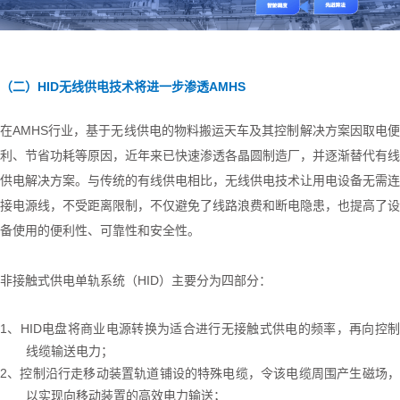
（二）
H
ID无线供电技术将进一步渗透AMHS
在
AMHS行业，基于无线供电的物料搬运天车及其控制解决方案因取电
利、节省功耗等原因，近年来已快速渗透各晶圆制造厂，并逐渐替代有线
供电解决方案。与传统的有线供电相比，无线供电技术
让
用电设备无需连
接电源线，不受距离限制，不仅避免了线路浪费和断电隐患，也提高了设
备使用的便利性、可靠性和安全性。
非接触式供电单轨系统（
HID）主要分为四部分
：
1、HID电盘将商业电源转换为适合进行无接触式供电的频率，再向控制
线缆输送电力；
2、控制沿行走移动装置轨道铺设的特殊电缆，令该电缆周围产生磁场，
以实现向移动装置的高效电力输送；