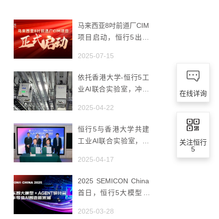
马来西亚8吋前道厂CIM
项目启动，恒行5出海
赋能半导体智造
2025-07-15
依托香港大学-恒行5工
业AI联合实验室，冲破
在线详询
国产AMHS 的 “技术天
2025-04-22
花板”
恒行5与香港大学共建
工业AI联合实验室，推
关注恒行
5
动香港成为全球工业AI
2025-04-17
创新枢纽
2025 SEMICON China
首日，恒行5大模型 ×
Agent研讨会引爆半导
2025-03-28
体AI智造新浪潮