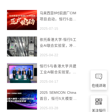
马来西亚8吋前道厂CIM
项目启动，恒行5出海
赋能半导体智造
2025-07-15
依托香港大学-恒行5工
业AI联合实验室，冲破
国产AMHS 的 “技术天
2025-04-22
花板”
恒行5与香港大学共建
工业AI联合实验室，推
动香港成为全球工业AI
2025-04-17
创新枢纽
在线详询
2025 SEMICON China
首日，恒行5大模型 ×
Agent研讨会引爆半导
2025-03-28
关注恒行
体AI智造新浪潮