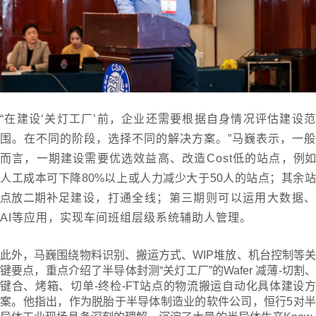
“在建设‘关灯工厂’前，企业还需要根据自身情况评估建设范
围。在不同的阶段，选择不同的解决方案。”马巍表示，一般
而言，一期建设需要优选效益高、改造Cost低的站点，
例
人工成本可下降80%以上或人力减少大于50人的站点；其余站
点放二期
补足建设，打通全线；第三期则可以运用大数据
AI等应用，实现车间班组层级系统辅助人管理。
此外，马巍围绕物料识别、搬运方式、WIP堆放、机台控制等关
键要点，重点介绍了半导体封测“关灯工厂”的Wafer 减薄-切割、
键合、烤箱、切单-终检-FT站点的物流搬运自动化具体建设方
案。他指出，作为脱胎于半导体制造业的软件公司，恒行5对半