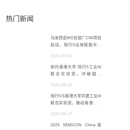
热门新闻
马来西亚8吋前道厂CIM项目
启动，恒行5出海赋能半导
体智造
2025-07-15
依托香港大学-恒行5工业AI
联合实验室，冲破国产
AMHS 的 “技术天花板”
2025-04-22
恒行5与香港大学共建工业AI
联合实验室，推动香港成为
全球工业AI创新枢纽
2025-04-17
2025 SEMICON China首