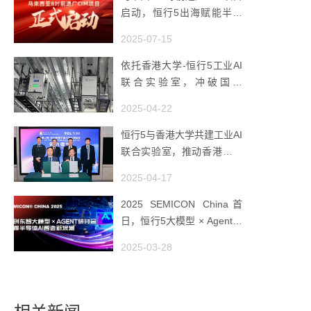
启动，恒行5出海赋能半导
体智造
2025-07-15
依托香港大学-恒行5工业AI
联合实验室，冲破国产
AMHS 的 “技术天花板”
2025-04-22
恒行5与香港大学共建工业AI
联合实验室，推动香港成为
全球工业AI创新枢纽
2025-04-17
2025 SEMICON China首
日，恒行5大模型 × Agent研
讨会引爆半导体AI智造新浪
2025-03-28
潮