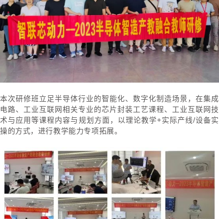
本次研修班立足半导体行业的智能化、数字化制造场景，在集成
电路、工业互联网相关专业的芯片封装工艺课程、工业互联网技
术与应用等课程内容与规划方面，以理论教学+实际产线/设备实
操的方式，进行教学能力专项拓展。