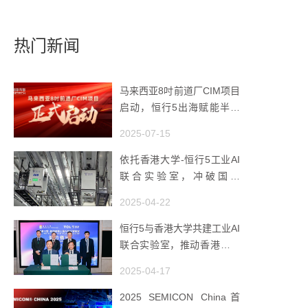
热门新闻
马来西亚8吋前道厂CIM项目
启动，恒行5出海赋能半导
体智造
2025-07-15
依托香港大学-恒行5工业AI
联合实验室，冲破国产
AMHS 的 “技术天花板”
2025-04-22
恒行5与香港大学共建工业AI
联合实验室，推动香港成为
全球工业AI创新枢纽
2025-04-17
2025 SEMICON China首