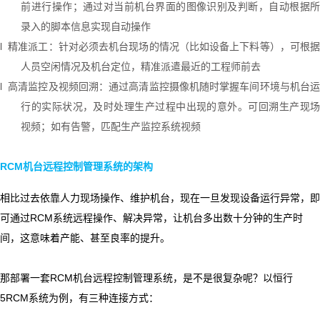
前进行操作；通过对当前机台界面的图像识别及判断，自动根据所
录入的脚本信息实现自动操作
l
精准派工：针对必须去机台现场的情况（比如设备上下料等），可根据
人员空闲情况及机台定位，精准派遣最近的工程师前去
l
高清监控及视频回溯：通过高清监控摄像机随时掌握车间环境与机台运
行的实际状况，及时处理生产过程中出现的意外。可回溯生产现场
视频；如有告警，匹配生产监控系统视频
RCM
机台远程控制管理系统的架构
相比过去依靠人力现场操作、维护机台，现在一旦发现设备运行异常，即
可通过
RCM
系统远程操作、解决异常，让机台多出数十分钟的生产时
间，这意味着产能、甚至良率的提升。
那部署一套
RCM
机台远程控制管理系统，是不是很复杂呢？以恒行
5
RCM
系统为例，有三种连接方式：