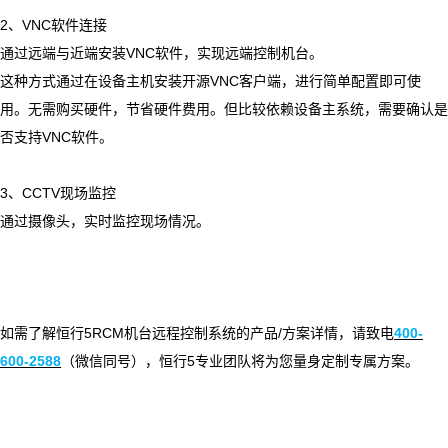
2
、
VNC
软件连接
通过远端与近端安装
VNC
软件，实现远端控制机台。
这种方式通过在设备主机安装开源
VNC
客户端，进行简单配置即可使
用。无需购买硬件，节省硬件费用。但比较依赖设备主系统，需要确认是
否支持
VNC
软件。
3
、
CCTV
现场监控
通过摄像头，实时监控现场情况。
如需了解恒行5
RCM
机台远程控制系统的产品
/
方案详情，请致电
400-
600-2588
（微信同号），恒行5专业团队将为您量身定制专属方案。