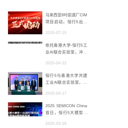
马来西亚8吋前道厂CIM
项目启动，恒行5出海
赋能半导体智造
2025-07-15
依托香港大学-恒行5工
业AI联合实验室，冲破
国产AMHS 的 “技术天
2025-04-22
花板”
恒行5与香港大学共建
工业AI联合实验室，推
动香港成为全球工业AI
2025-04-17
创新枢纽
2025 SEMICON China
首日，恒行5大模型 ×
Agent研讨会引爆半导
2025-03-28
体AI智造新浪潮