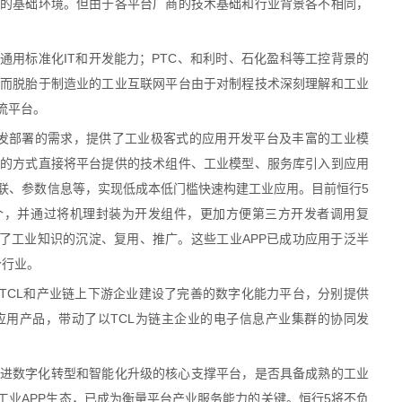
的基础环境。但由于各平台厂商的技术基础和行业背景各不相同，
通用标准化IT和开发能力；PTC、和利时、石化盈科等工控背景的
而脱胎于制造业的工业互联网平台由于对制程技术深刻理解和工业
流平台。
开发部署的需求，提供了工业极客式的应用开发平台及丰富的工业模
的方式直接将平台提供的技术组件、工业模型、服务库引入到应用
联、参数信息等，实现低成本低门槛快速构建工业应用。目前恒行5
0个，并通过将机理封装为开发组件，更加方便第三方开发者调用复
实现了工业知识的沉淀、复用、推广。这些工业APP已成功应用于泛半
个行业。
为TCL和产业链上下游企业建设了完善的数字化能力平台，分别提供
用产品，带动了以TCL为链主企业的电子信息产业集群的协同发
进数字化转型和智能化升级的核心支撑平台，是否具备成熟的工业
工业APP生态，已成为衡量平台产业服务能力的关键。恒行5将不负