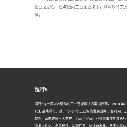
创业之初心，愿与国内工业企业携手，以深厚的东方
级。
恒行5
恒行5是一家以AI驱动的工业智能解决方案提供商， 2018 年
TCL 战略孵化，基于 “3+1+N”工业智能发展战略 ，依托AI、
软件、智能装备三大支柱，为泛半导体行业提供覆盖制造执行
设备自动化、品质管理、能碳厂务、物流自动化、数字化供应