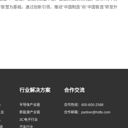
智慧为基础，通过创新引领，推动“中国制造”向“中国智造”转型升
行业解决方案
合作交流
由
半导体产业链
合作热线：400-600-2588
工业
新能源产业链
合作邮箱：partner@hsttx.com
、
3C电子行业
链
汽车行业