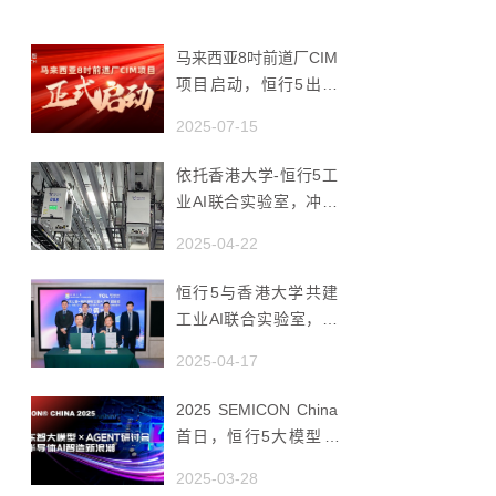
马来西亚8吋前道厂CIM
项目启动，恒行5出海
赋能半导体智造
2025-07-15
依托香港大学-恒行5工
业AI联合实验室，冲破
国产AMHS 的 “技术天
2025-04-22
花板”
恒行5与香港大学共建
工业AI联合实验室，推
动香港成为全球工业AI
2025-04-17
创新枢纽
2025 SEMICON China
首日，恒行5大模型 ×
Agent研讨会引爆半导
2025-03-28
体AI智造新浪潮