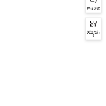
在线详询
关注恒行
5