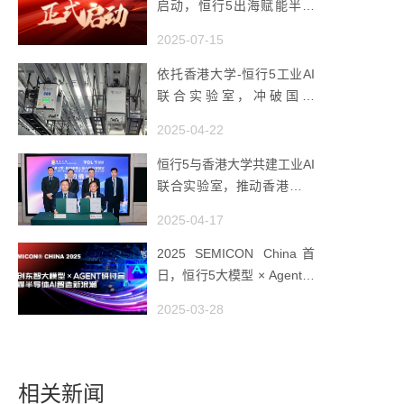
启动，恒行5出海赋能半导
体智造
2025-07-15
依托香港大学-恒行5工业AI
联合实验室，冲破国产
AMHS 的 “技术天花板”
2025-04-22
恒行5与香港大学共建工业AI
联合实验室，推动香港成为
全球工业AI创新枢纽
2025-04-17
2025 SEMICON China首
日，恒行5大模型 × Agent研
讨会引爆半导体AI智造新浪
2025-03-28
潮
相关新闻