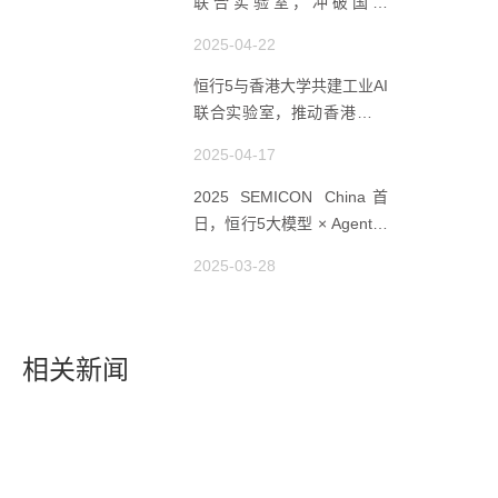
联合实验室，冲破国产
AMHS 的 “技术天花板”
2025-04-22
恒行5与香港大学共建工业AI
联合实验室，推动香港成为
全球工业AI创新枢纽
2025-04-17
2025 SEMICON China首
日，恒行5大模型 × Agent研
讨会引爆半导体AI智造新浪
2025-03-28
潮
相关新闻