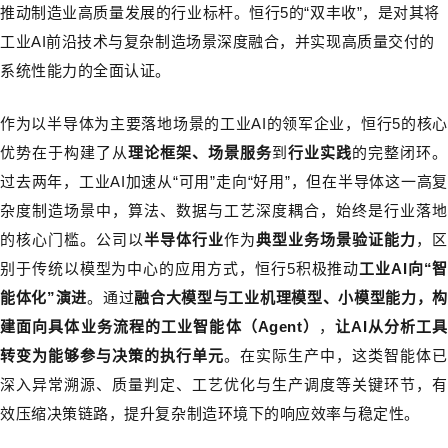
推动制造业高质量发展的行业标杆。
恒行5的“双丰收”，
是对其将
工业AI前沿技术与复杂制造场景深度融合，并实现高质量交付的
系统性能力的全面认证。
作为以半导体为主要落地场景的工业AI的领军企业，恒行5的核心
优势在于构建了从
理论框架、场景服务
到
行业实践
的完整闭环
过去两年，工业AI加速从“可用”走向“好用”，但在半导体这一高复
杂度制造场景中，算法、数据与工艺深度耦合，始终是行业落地
的核心门槛。公司以
半导体行业
作为
典型业务场景验证能力
，
区
别于传统以模型为中心的应用方式，恒行5积极推动
工业AI向“智
能体化”演进
。通过
融合大模型与工业机理模型、小模型能力，构
建面向具体业务流程的工业智能体（Agent）
，
让AI从分析工具
转变为能够参与决策的执行单元
。在实际生产中，这类智能体已
深入异常溯源、质量判定、工艺优化与生产调度等关键环节，有
效压缩决策链路，提升复杂制造环境下的响应效率与稳定性
。