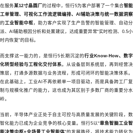
在
服务
某
12寸晶圆厂
的
过程中
，恒行5为客户部署了
一个集合
智能
工单管理、可视化工作流逻辑编排、
AI
辅助决策与统一数据洞察
的
工业智能中枢
，助力客户
实现了生产告警的智能管理、自动
派、AI辅助根因分析和处置建议，达成重要异常“实时检测、0.5小
时内恢复”的目标。
而支撑这一能力的，是恒行5长期沉淀的
行业Know-How、数字
化转型经验与工程化交付体系
。从设备层到系统层，再到经营决
策层，打通多源数据与业务流程，形成可闭环的智能决策体系。
在此基础上，工业AI不再依赖单一项目驱动，而是具备跨工厂复
制与规模化推广的能力，这也成为其区别于多数厂商的重要分水
岭。
当前，半导体产业正处于自主可控与高质量发展的关键阶段，数
智化能力已成为企业竞争的核心变量。恒行5以“
章鱼智脑工业
能决策中枢+全场景工业智能体
”的发展路径，将技术能力转化