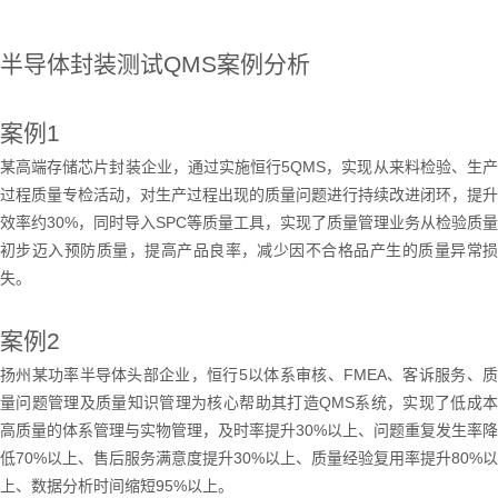
半导体封装测试
QMS
案例分析
案例
1
某高端存储芯片封装企业，通过实施恒行5
QMS
，实现从来料检验、生
过程质量专检活动，对生产过程出现的质量问题进行持续改进闭环，提升
效率约
30%
，同时导入
SPC
等质量工具，实现了质量管理业务从检验质量
初步迈入预防质量，提高产品良率，减少因不合格品产生的质量异常损
失。
案例
2
扬州某功率半导体头部企业，恒行5以体系审核、
FMEA
、客诉服务、
量问题管理及质量知识管理为核心帮助其打造
QMS
系统，实现了低成
高质量的体系管理与实物管理，及时率提升
30%
以上、问题重复发生率降
低
70%
以上、售后服务满意度提升
30%
以上、质量经验复用率提升
80%
以
上、数据分析时间缩短
95%
以上。