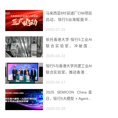
马来西亚8吋前道厂CIM项目
启动，恒行5出海赋能半导
体智造
2025-07-15
依托香港大学-恒行5工业AI
联合实验室，冲破国产
AMHS 的 “技术天花板”
2025-04-22
恒行5与香港大学共建工业AI
联合实验室，推动香港成为
全球工业AI创新枢纽
2025-04-17
2025 SEMICON China首
日，恒行5大模型 × Agent研
讨会引爆半导体AI智造新浪
2025-03-28
潮