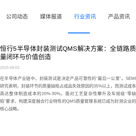
公司动态
媒体报道
行业资讯
产品资讯
恒行5半导体封装测试QMS解决方案：全链路质
量闭环与价值创造
2025-09-03
在半导体产业链中，封装测试是决定产品可靠性的
“
最后一公里
”
。
SEM
研究表明，封装环节的质量缺陷占成品失效原因的
35%
以上，而测试成本
高达整体制造成本的
20%-30%
。面对工艺复杂性攀升及车规级
“
零
陷
”
要求，构建深度融合行业特性的
QMS
质量管理系统已成为封测企业
核心战略。