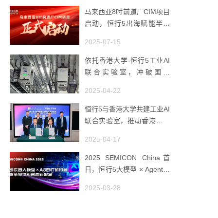
马来西亚8吋前道厂CIM项目
启动，恒行5出海赋能半导
体智造
2025-07-15
依托香港大学-恒行5工业AI
联合实验室，冲破国产
AMHS 的 “技术天花板”
2025-04-22
恒行5与香港大学共建工业AI
联合实验室，推动香港成为
全球工业AI创新枢纽
2025-04-17
2025 SEMICON China首
日，恒行5大模型 × Agent研
讨会引爆半导体AI智造新浪
2025-03-28
潮