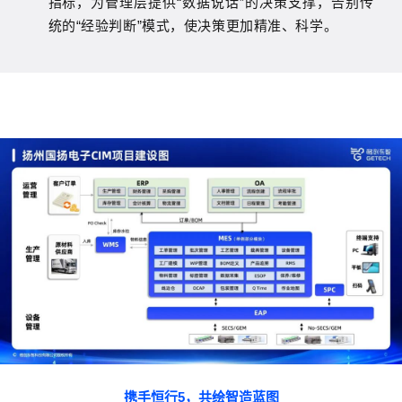
指标，为管理层提供
“
数据说话
”
的决策支撑，告别传
统的
“
经验判断
”
模式，使决策更加精准、科学。
携手恒行5，共绘智造蓝图