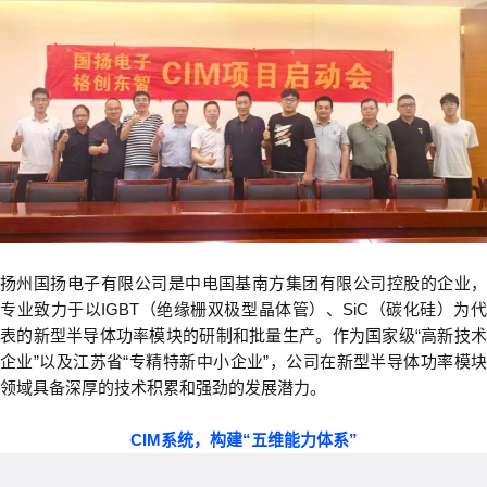
扬州国扬电子有限公司是中电国基南方集团有限公司控股的企业，
专业致力于以
IGBT
（绝缘栅双极型晶体管）、
SiC
（碳化硅）为
表的新型半导体功率模块的研制和批量生产。作为国家级
“
高新技
企业
”
以及江苏省
“
专精特新中小企业
”
，公司在新型半导体功率模
领域具备深厚的技术积累和强劲的发展潜力。
CIM
系统，构建
“
五维能力体系
”