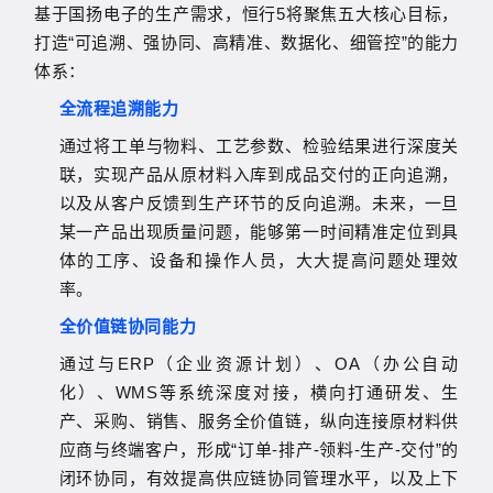
基于国扬电子的生产需求，
恒行5
将聚焦五大核心目标，
打造
“
可追溯、强协同、高精准、数据化、细管控
”
的能力
体系：
全流程追溯能力
通过将工单与物料、工艺参数、检验结果进行深度关
联，实现产品从原材料入库到成品交付的正向追溯，
以及从客户反馈到生产环节的反向追溯。未来，一旦
某一产品出现质量问题，能够第一时间精准定位到具
体的工序、设备和操作人员，大大提高问题处理效
率。
全价值链协同能力
通过与
ERP
（企业资源计划）、
OA
（办公自动
化）、
WMS
等系统深度对接，横向打通研发、生
产、采购、销售、服务全价值链，纵向连接原材料供
应商与终端客户，形成
“
订单
-
排产
-
领料
-
生产
-
交付
”
的
闭环协同，有效提高供应链协同管理水平，以及上下