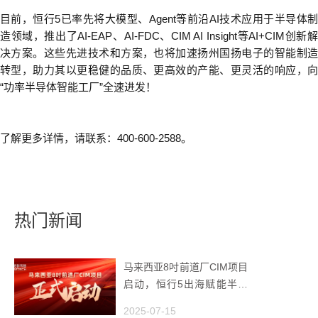
目前，恒行5已率先将大模型、
Agent
等前沿
AI
技术应用于半导体
造领域，推出了
AI-EAP
、
AI-FDC
、
CIM AI Insight
等
AI+CIM
创新
决方案。这些先进技术和方案，也将加速扬州国扬电子的智能制造
转型，助力其以更稳健的品质、更高效的产能、更灵活的响应，向
“
功率半导体智能工厂
”
全速进发！
了解更多详情，请联系：400-600-2588。
热门新闻
马来西亚8吋前道厂CIM项目
启动，恒行5出海赋能半导
体智造
2025-07-15