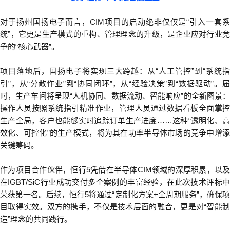
对于扬州国扬电子而言，
CIM
项目的启动绝非仅仅是
“
引入一套
统
”
，它更是生产模式的重构、管理理念的升级，是企业应对行业
争的
“
核心武器
”
。
项目落地后，国扬电子将实现三大跨越：从
“
人工管控
”
到
“
系统
引
”
，从
“
分散作业
”
到
“
协同闭环
”
，从
“
经验决策
”
到
“
数据驱动
”
。
时，生产车间将呈现
“
人机协同、数据流动、智能响应
”
的全新图景
操作人员按照系统指引精准作业，管理人员通过数据看板全面掌控
生产全局，客户也能够实时追踪订单生产进度
……
这种
“
透明化、
效化、可控化
”
的生产模式，将为其在功率半导体市场的竞争中增
关键筹码。
作为项目合作伙伴，恒行5凭借在半导体
CIM
领域的深厚积累，以及
在
IGBT/SiC
行业成功交付多个案例的丰富经验，在此次技术评标
荣获第一名。后续，恒行5将通过
“
定制化方案
+
全周期服务
”
，确保
目取得实效。双方的携手，不仅是技术层面的融合，更是对
“
智能
造
”
理念的共同践行。