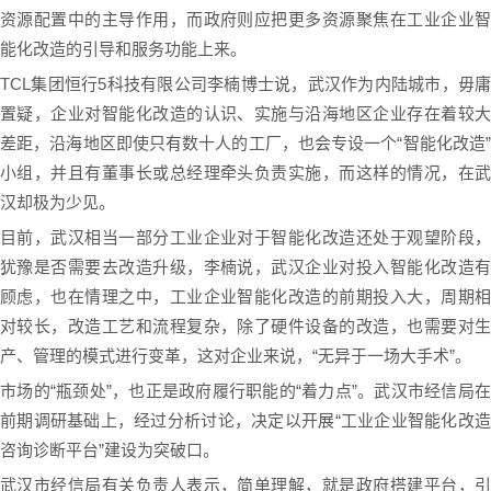
资源配置中的主导作用，而政府则应把更多资源聚焦在工业企业智
能化改造的引导和服务功能上来。
TCL集团恒行5科技有限公司李楠博士说，武汉作为内陆城市，毋庸
置疑，企业对智能化改造的认识、实施与沿海地区企业存在着较大
差距，沿海地区即使只有数十人的工厂，也会专设一个“智能化改造”
小组，并且有董事长或总经理牵头负责实施，而这样的情况，在武
汉却极为少见。
目前，武汉相当一部分工业企业对于智能化改造还处于观望阶段，
犹豫是否需要去改造升级，李楠说，武汉企业对投入智能化改造有
顾虑，也在情理之中，工业企业智能化改造的前期投入大，周期相
对较长，改造工艺和流程复杂，除了硬件设备的改造，也需要对生
产、管理的模式进行变革，这对企业来说，“无异于一场大手术”。
市场的“瓶颈处”，也正是政府履行职能的“着力点”。武汉市经信局在
前期调研基础上，经过分析讨论，决定以开展“工业企业智能化改造
咨询诊断平台”建设为突破口。
武汉市经信局有关负责人表示，简单理解，就是政府搭建平台，引