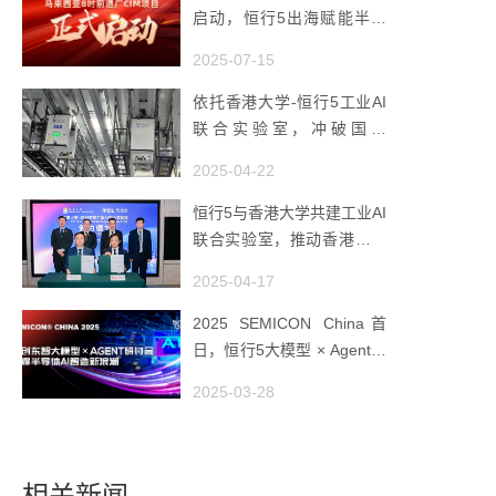
启动，恒行5出海赋能半导
体智造
2025-07-15
依托香港大学-恒行5工业AI
联合实验室，冲破国产
AMHS 的 “技术天花板”
2025-04-22
恒行5与香港大学共建工业AI
联合实验室，推动香港成为
全球工业AI创新枢纽
2025-04-17
2025 SEMICON China首
日，恒行5大模型 × Agent研
讨会引爆半导体AI智造新浪
2025-03-28
潮
相关新闻