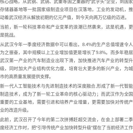
核心战略，从武钢、武锅、武重等国之重器的“武字头”企业，到国家
存储器基地等一批国家级制造业项目在汉落地，工业的发动机，推
动着武汉经济从解放初期的亿元产值，到今天向两万亿级的迈进。
当前，新一轮科技革命和产业变革的浪潮已然袭来，这是机遇，更
是挑战。
从武汉今年一季度经济数据中可以看出，8.4%的生产总值增速令人
为之振奋，其中规模以上工业增加值更是增长了9.8%。而多年稳居
武汉第一产业的汽车制造业出现下滑，加快推进汽车产业的转型升
级，同时加大产业结构优化力度，培育壮大更多的新兴产业，为城
市的高质量发展提供支撑。
新一代人工智能技术与先进制造技术的深度融合,形成了新一代智能
制造技术，成为了新一轮工业革命的核心驱动力；而武汉作为全国
重要的工业基地，需要引进和培养产业增量，更需要加快对传统产
业的改造升级。
此前，武汉召开了今年的第二次拼搏赶超交流会，在会上部署二季
度经济工作时，把“引导传统产业加快转型升级”摆在了当前经济工作