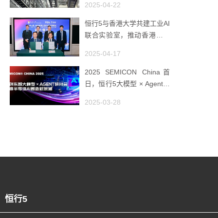
2025-04-22
恒行5与香港大学共建工业AI
联合实验室，推动香港成为
全球工业AI创新枢纽
2025-04-17
2025 SEMICON China首
日，恒行5大模型 × Agent研
讨会引爆半导体AI智造新浪
2025-03-28
潮
恒行5