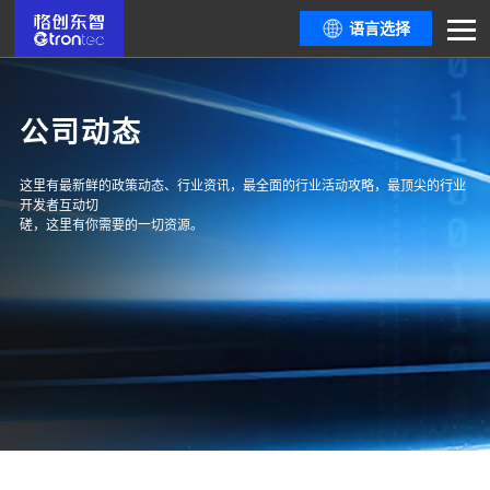
语言选择
公司动态
这里有最新鲜的政策动态、行业资讯，最全面的行业活动攻略，最顶尖的行业
开发者互动切
磋，这里有你需要的一切资源。