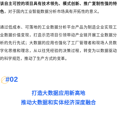
该自主可控的项目具有技术领先、模式创新、推广复制性强的特
色
，对于国内工业智能数据分析市场具有开拓性的意义。
通过低成本、可落地的工业数据分析平台产品为制造企业实现工
业数据价值变现，打造示范项目引领带动产业链开展工业数据分
析的先行先试；大数据的应用也强化了工厂管理者和现场人员数
字化思维和理念，从以往凭经验的决策过程，转变为以数据驱动
的科学规范，推动了生产方式的变革。
#
02
打造大数据应用新高地
推动大数据和实体经济深度融合