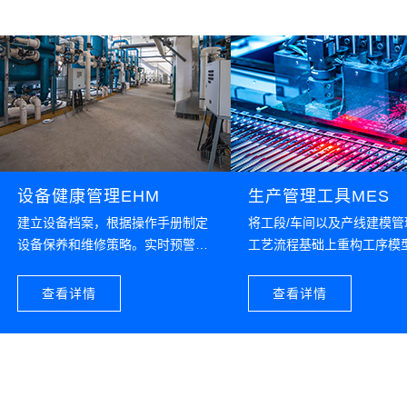
设备健康管理EHM
生产管理工具MES
建立设备档案，根据操作手册制定
将工段/车间以及产线建模管
设备保养和维修策略。实时预警设
工艺流程基础上重构工序模
备故障，通过多因子分析预测设备
化工艺路线。达到设计、采
寿命
产、交付等环节协同；
查看详情
查看详情