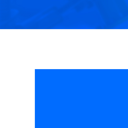
设备在线化监控管理；注塑生产工段，注塑
和
机台、模具管理孤岛，换型调模时间长；
降
PCBA及电器件生产工段，设备孤岛严重，
PCBA工段的AOI检测误判率高，设备综合率
低；总装生产工段，多以手工操作为主，对
人员管理及防错防呆要求高；工段的全流程
管理、品质追溯、防呆防错及人员管理是制
造执行环节的核心诉求。