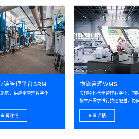
通过恒行
理，利用
自动判定
6、碳中
通过恒行
入、可视
利用能源
7、大数
利用恒行
全价值链
应链管理平台SRM
物流管理WMS
异常数据
现采购、供应商管理数字化
实现物料仓储管理数字化，同
按生产需求进行拉通配送，协
AGV、立库等自动化、智能化
查看详情
行；
查看详情