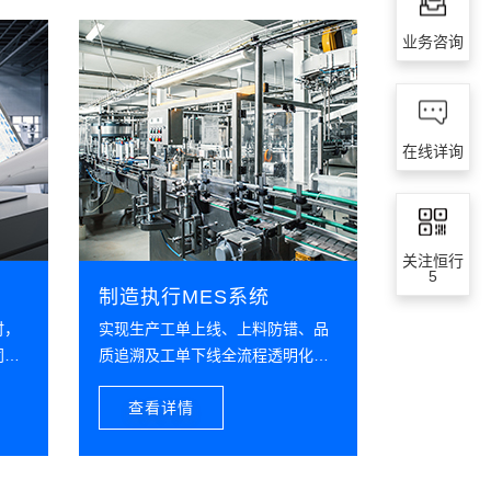
5QMS系统，拉通生产全流程的品质追溯管
恒行5AI天枢视觉检测，实现SMT产品缺陷
业务咨询
与分类，过程不良智能识别及防呆管理；
物联网(I
和管理
实现生产、
5的EMS碳中和管理平台，实现能源的接
态实时可视
在线详询
化、碳排放的计量、监控及管理等，同时，
数据进行节能降耗，降低成本；
据运营
关注恒行
5的大数据平台，拉通从订单到交付OTD的
5
的生产运营数据，为管理提供数据支持，对
制造执行MES系统
进行智能化分析及预警，辅助管理决策；
时，
实现生产工单上线、上料防错、品
同
质追溯及工单下线全流程透明化管
运
理
查看详情