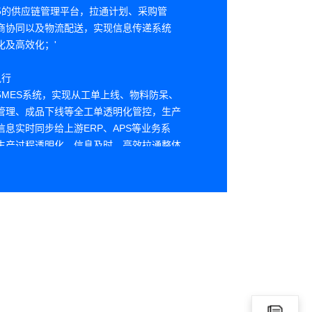
5的供应链管理平台，拉通计划、采购管
商协同以及物流配送，实现信息传递系统
化及高效化；'
执行
5MES系统，实现从工单上线、物料防呆、
管理、成品下线等全工单透明化管控，生产
信息实时同步给上游ERP、APS等业务系
生产过程透明化，信息及时、高效拉通整体
；
互联互通
5IoT平台，实时采集生产、品质、自动化等
，实现在线监控、异常告警与可视化应用；
过EHM设备监控管理系统，实现设备智能维
闭环；
追溯管理