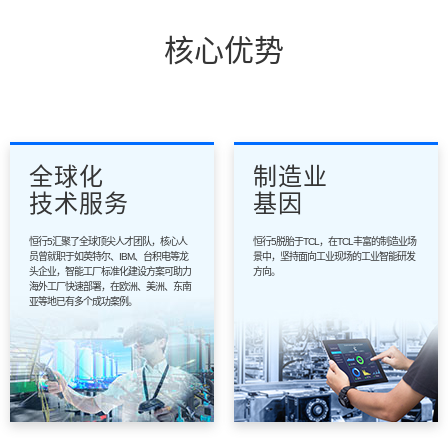
核心优势
全球化
制造业
技术服务
基因
恒行5汇聚了全球顶尖人才团队，核心人
恒行5脱胎于TCL，在TCL丰富的制造业场
员曾就职于如英特尔、IBM、台积电等龙
景中，坚持面向工业现场的工业智能研发
头企业，智能工厂标准化建设方案可助力
方向。
海外工厂快速部署，在欧洲、美洲、东南
亚等地已有多个成功案例。