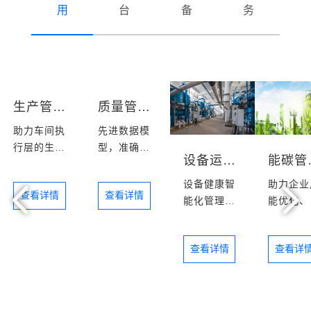
用
台
备
务
生产管控
质量管理
助力车间执
先进数据模
行层的生产
型，准确高
设备运维
能
信息一体化
效解决良率
问题
设备健康智
助力企业
查看详情
查看详情
能化管理和
能优化、
设备预测性
能增效
维护
查看详情
查看详